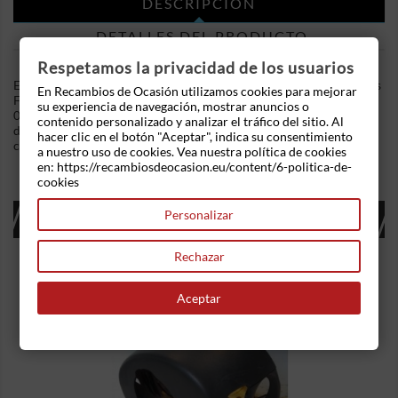
DESCRIPCIÓN
DETALLES DEL PRODUCTO
Respetamos la privacidad de los usuarios
En Recambios de Ocasion disponemos de Caja de reles / fusibles
En Recambios de Ocasión utilizamos cookies para mejorar
Ford C-MAX (2003-2007) 1.8 TDCi (115 cv) .Referencia Interna:
su experiencia de navegación, mostrar anuncios o
05101922545437 - Ref: 3M5T-14A067-BC. Ademas,
contenido personalizado y analizar el tráfico del sitio. Al
disponemos de mas recambios, si tiene cualquier duda
hacer clic en el botón "Aceptar", indica su consentimiento
consultenos.
a nuestro uso de cookies. Vea nuestra política de cookies
en: https://recambiosdeocasion.eu/content/6-politica-de-
cookies
16 OTROS PRODUCTOS EN LA MISMA
Personalizar
CATEGORÍA:
Rechazar
Aceptar