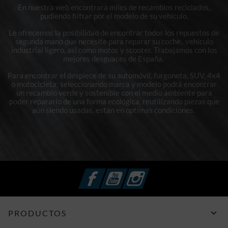
En nuestra web encontrará miles de recambios reciclados,
pudiendo filtrar por el modelo de su vehículo.
Le ofrecemos la posibilidad de encontrar todos los repuestos de
segunda mano que necesite para reparar su coche, vehículo
industrial ligero, así como motos y scooter. Trabajamos con los
mejores desguaces de España.
Para encontrar el despiece de su automóvil, furgoneta, SUV, 4x4
o motocicleta; seleccionando marca y modelo podrá encontrar
un recambio verde y sostenible con el medio ambiente para
poder repararlo de una forma ecológica, reutilizando piezas que
aún siendo usadas, están en optimas condiciones.
Facebook
YouTube
Instagram

PRODUCTOS