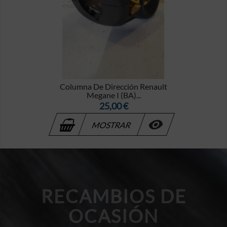
Columna De Dirección Renault
Megane I (BA)...
Precio
25,00 €

MOSTRAR
RECAMBIOS DE
OCASIÓN