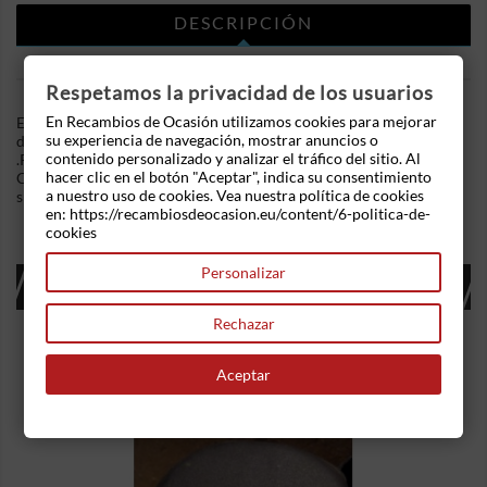
DESCRIPCIÓN
DETALLES DEL PRODUCTO
Respetamos la privacidad de los usuarios
En Recambios de Ocasión utilizamos cookies para mejorar
En Recambios de Ocasion disponemos de Elevalunas delantero
su experiencia de navegación, mostrar anuncios o
derecho Ford Fiesta VII (2008-2013) 1.6 TDCi (75 cv)
contenido personalizado y analizar el tráfico del sitio. Al
.Referencia Interna: 04241627584922 - Ref: 2S61-A23200.
hacer clic en el botón "Aceptar", indica su consentimiento
Completo con altavoz . Ademas, disponemos de mas recambios,
a nuestro uso de cookies. Vea nuestra política de cookies
si tiene cualquier duda consultenos.
en: https://recambiosdeocasion.eu/content/6-politica-de-
cookies
Personalizar
16 OTROS PRODUCTOS EN LA MISMA
CATEGORÍA:
Rechazar
Aceptar