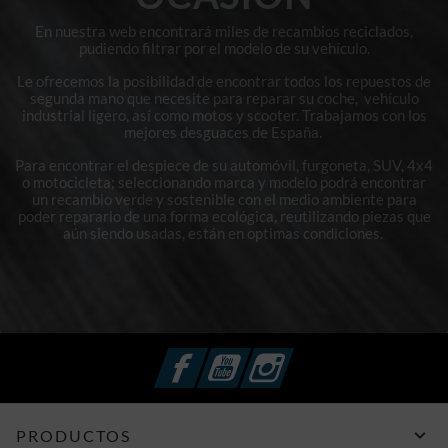
En nuestra web encontrará miles de recambios reciclados,
pudiendo filtrar por el modelo de su vehículo.
Le ofrecemos la posibilidad de encontrar todos los repuestos de
segunda mano que necesite para reparar su coche, vehículo
industrial ligero, así como motos y scooter. Trabajamos con los
mejores desguaces de España.
Para encontrar el despiece de su automóvil, furgoneta, SUV, 4x4
o motocicleta; seleccionando marca y modelo podrá encontrar
un recambio verde y sostenible con el medio ambiente para
poder repararlo de una forma ecológica, reutilizando piezas que
aún siendo usadas, están en optimas condiciones.
Facebook
YouTube
Instagram

PRODUCTOS