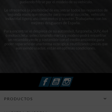
pudiendo filtrar por el modelo de su vehículo.
Le ofrecemos la posibilidad de encontrar todos los repuestos de
segunda mano que necesite para reparar su coche, vehículo
industrial ligero, así como motos y scooter. Trabajamos con los
mejores desguaces de España.
Para encontrar el despiece de su automóvil, furgoneta, SUV, 4x4
o motocicleta; seleccionando marca y modelo podrá encontrar
un recambio verde y sostenible con el medio ambiente para
poder repararlo de una forma ecológica, reutilizando piezas que
aún siendo usadas, están en optimas condiciones.
Facebook
YouTube
Instagram

PRODUCTOS