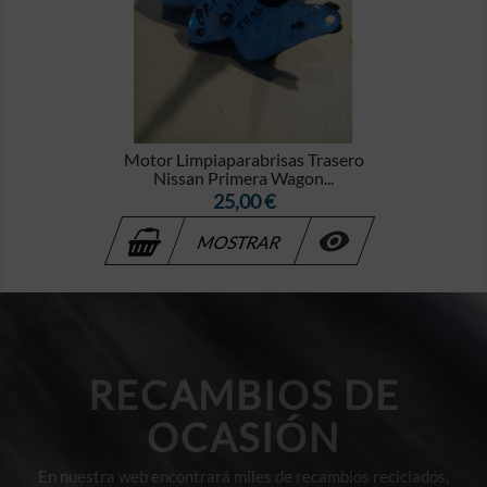
Motor Limpiaparabrisas Trasero
Nissan Primera Wagon...
Precio
25,00 €

MOSTRAR
RECAMBIOS DE
OCASIÓN
En nuestra web encontrará miles de recambios reciclados,