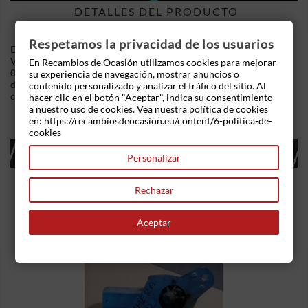
DETALLES DEL PRODUCTO
Respetamos la privacidad de los usuarios
En Recambios de Ocasion disponemos de Moldura Ford Escort
VI (GAL) (1992-1995) 1.4 (75 cv) .Referencia Interna:
En Recambios de Ocasión utilizamos cookies para mejorar
05111743505879 - Ref: 95ABA62284-ADW. Ademas,
su experiencia de navegación, mostrar anuncios o
disponemos de mas recambios, si tiene cualquier duda
contenido personalizado y analizar el tráfico del sitio. Al
consultenos.
hacer clic en el botón "Aceptar", indica su consentimiento
a nuestro uso de cookies. Vea nuestra política de cookies
en: https://recambiosdeocasion.eu/content/6-politica-de-
cookies
16 OTROS PRODUCTOS EN LA MISMA
Personalizar
CATEGORÍA:
Rechazar
Aceptar