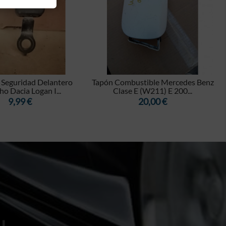


 Seguridad Delantero
Tapón Combustible Mercedes Benz
o Dacia Logan I...
Clase E (W211) E 200...
Precio
Precio
9,99 €
20,00 €