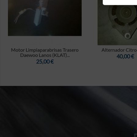


I
Motor Limpiaparabrisas Trasero
Alternador Citr
Daewoo Lanos (KLAT)...
Precio
40,00 €
Precio
25,00 €