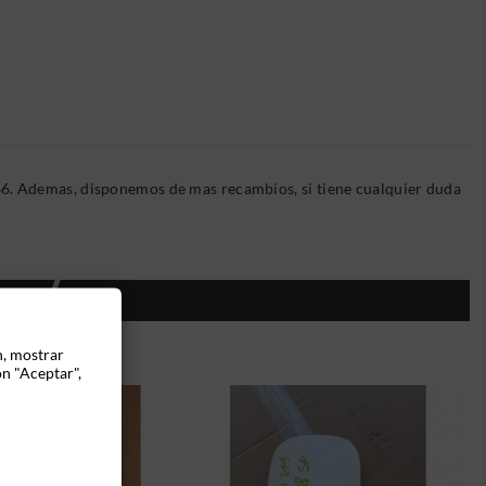
6. Ademas, disponemos de mas recambios, si tiene cualquier duda
ÍA:
n, mostrar
ón "Aceptar",