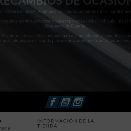
RECAMBIOS DE OCASIÓ
contrará miles de recambios reciclados, pudiendo filtrar por el mode
e segunda mano que necesite para reparar su coche, vehículo industri
desguaces de España.
4x4 o motocicleta; seleccionando marca y modelo podrá encontrar un
orma ecológica, reutilizando piezas que aún siendo usadas, están en o
Facebook
YouTube
Instagram
A
INFORMACIÓN DE LA
TIENDA
rsonal