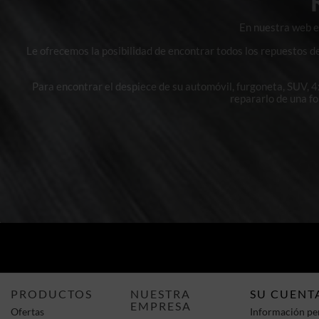
En nuestra web en
Le ofrecemos la posibilidad de encontrar todos los repuestos d
Para encontrar el despiece de su automóvil, furgoneta, SUV, 
repararlo de una f
PRODUCTOS
NUESTRA
SU CUENT
EMPRESA
Ofertas
Información pe