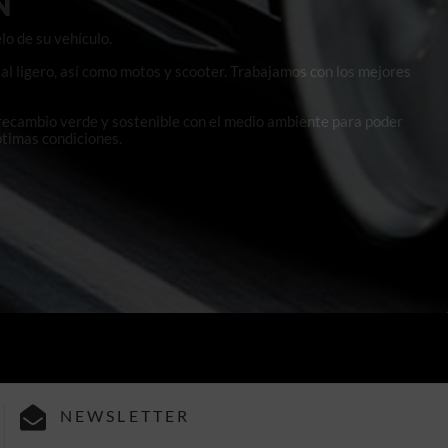
N
lo de su vehículo.
al ligero, así como motos y scooter. Trabajamos con los mejores
 recambio verde y sostenible con el medio ambiente para poder
ptimas condiciones.
NEWSLETTER