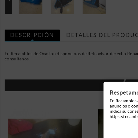
DESCRIPCIÓN
DETALLES DEL PRODU
En Recambios de Ocasion disponemos de Retrovisor derecho Renaul
consultenos.
16
Respetamos
En Recambios d
anuncios o cont
indica su cons
https://recamb