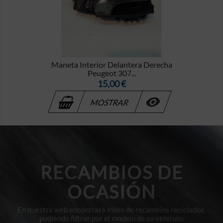
Maneta Interior Delantera Derecha
Peugeot 307...
Precio
15,00 €

MOSTRAR
RECAMBIOS DE
OCASIÓN
En nuestra web encontrará miles de recambios reciclados,
pudiendo filtrar por el modelo de su vehículo.