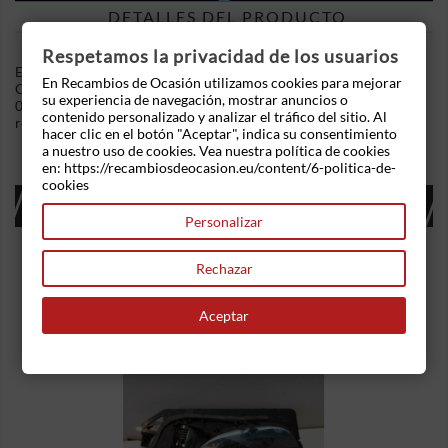
DETALLES DEL PRODUCTO
Respetamos la privacidad de los usuarios
En Recambios de Ocasion disponemos de Faro izquierdo Opel
En Recambios de Ocasión utilizamos cookies para mejorar
Corsa B (1993-2000) 1.4i (60 cv) .Referencia Interna:
su experiencia de navegación, mostrar anuncios o
04271305515359 - Ref: 5027. Ademas, disponemos de mas
contenido personalizado y analizar el tráfico del sitio. Al
recambios, si tiene cualquier duda consultenos.
hacer clic en el botón "Aceptar", indica su consentimiento
a nuestro uso de cookies. Vea nuestra política de cookies
en: https://recambiosdeocasion.eu/content/6-politica-de-
cookies
16 OTROS PRODUCTOS EN LA MISMA
CATEGORÍA:
Personalizar
Rechazar
Aceptar