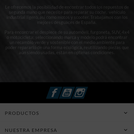
Le ofrecemos la posibilidad de encontrar todos los repuestos de
segunda mano que necesite para reparar su coche, vehículo
industrial ligero, así como motos y scooter. Trabajamos con los
mejores desguaces de España.
Para encontrar el despiece de su automóvil, furgoneta, SUV, 4x4
o motocicleta; seleccionando marca y modelo podrá encontrar
un recambio verde y sostenible con el medio ambiente para
poder repararlo de una forma ecológica, reutilizando piezas que
aún siendo usadas, están en optimas condiciones.
Facebook
YouTube
Instagram

PRODUCTOS

NUESTRA EMPRESA