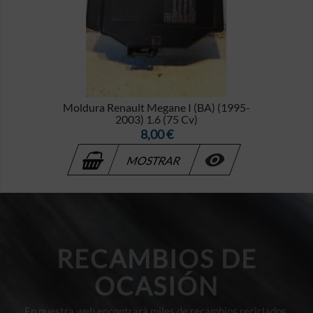
Moldura Renault Megane I (BA) (1995-
2003) 1.6 (75 Cv)
Precio
8,00 €

MOSTRAR
RECAMBIOS DE
OCASIÓN
En nuestra web encontrará miles de recambios reciclados,