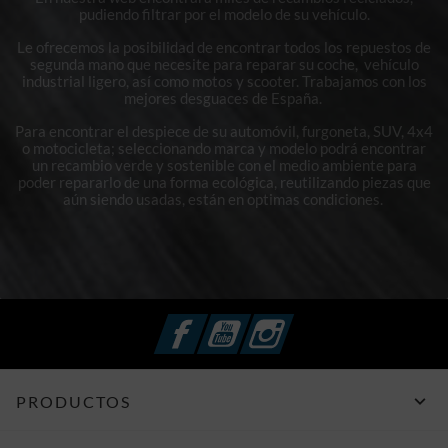
pudiendo filtrar por el modelo de su vehículo.
Le ofrecemos la posibilidad de encontrar todos los repuestos de
segunda mano que necesite para reparar su coche, vehículo
industrial ligero, así como motos y scooter. Trabajamos con los
mejores desguaces de España.
Para encontrar el despiece de su automóvil, furgoneta, SUV, 4x4
o motocicleta; seleccionando marca y modelo podrá encontrar
un recambio verde y sostenible con el medio ambiente para
poder repararlo de una forma ecológica, reutilizando piezas que
aún siendo usadas, están en optimas condiciones.
Facebook
YouTube
Instagram

PRODUCTOS