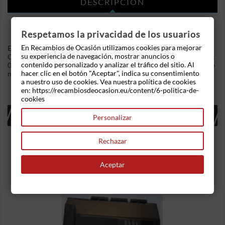
DESCRIPCIÓN
DETALLES DEL PRODUCTO
Respetamos la privacidad de los usuarios
En Recambios de Ocasión utilizamos cookies para mejorar
En Recambios de Ocasion disponemos de Airbag Conductor
su experiencia de navegación, mostrar anuncios o
Citroen Xsara (N1) (1997-2004) 1.6 i (88 cv) .Referencia Interna:
contenido personalizado y analizar el tráfico del sitio. Al
03130923048709 - Ref: A1R0104020E. Ademas, disponemos de
hacer clic en el botón "Aceptar", indica su consentimiento
mas recambios, si tiene cualquier duda consultenos.
a nuestro uso de cookies. Vea nuestra política de cookies
en: https://recambiosdeocasion.eu/content/6-politica-de-
cookies
16 OTROS PRODUCTOS EN LA MISMA
Personalizar
CATEGORÍA:
Rechazar
Aceptar