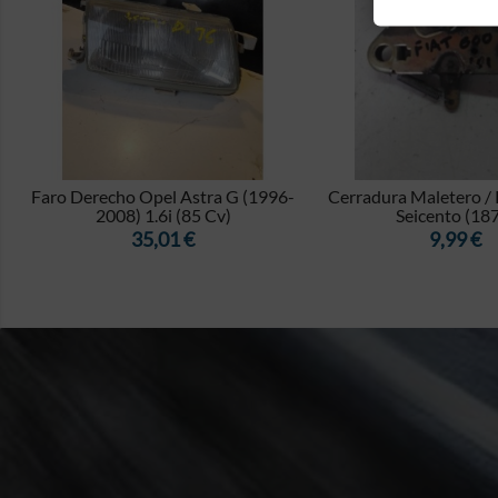


Faro Derecho Opel Astra G (1996-
Cerradura Maletero / 
2008) 1.6i (85 Cv)
Seicento (187)
Precio
Precio
35,01 €
9,99 €