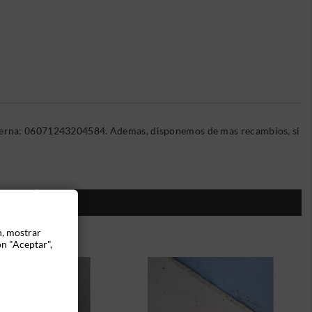
Interna: 06071243204584. Ademas, disponemos de mas recambios, si
ÍA:
n, mostrar
ón "Aceptar",