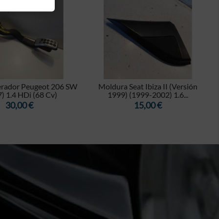


erador Peugeot 206 SW
Moldura Seat Ibiza II (Versión
) 1.4 HDi (68 Cv)
1999) (1999-2002) 1.6...
Precio
Precio
30,00 €
15,00 €