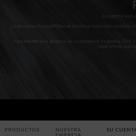
En nuestra web en
Le ofrecemos la posibilidad de encontrar todos los repuestos d
Para encontrar el despiece de su automóvil, furgoneta, SUV, 
repararlo de una f
PRODUCTOS
NUESTRA
SU CUENT
EMPRESA