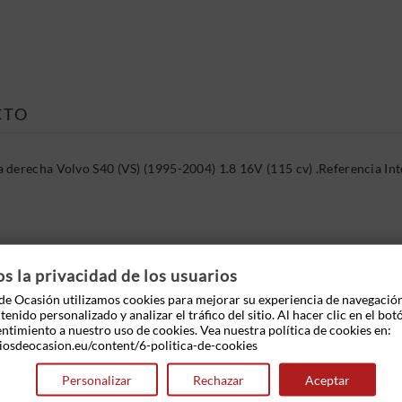
CTO
 derecha Volvo S40 (VS) (1995-2004) 1.8 16V (115 cv) .Referencia 
 OTROS PRODUCTOS EN LA MISMA CATEGOR
 la privacidad de los usuarios
e Ocasión utilizamos cookies para mejorar su experiencia de navegació
enido personalizado y analizar el tráfico del sitio. Al hacer clic en el bot
entimiento a nuestro uso de cookies. Vea nuestra política de cookies en:
iosdeocasion.eu/content/6-politica-de-cookies
Personalizar
Rechazar
Aceptar