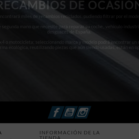
RECAMBIOS DE OCASIÓ
contrará miles de recambios reciclados, pudiendo filtrar por el mode
e segunda mano que necesite para reparar su coche, vehículo industri
desguaces de España.
4x4 o motocicleta; seleccionando marca y modelo podrá encontrar un
orma ecológica, reutilizando piezas que aún siendo usadas, están en o
Facebook
YouTube
Instagram
A
INFORMACIÓN DE LA
TIENDA