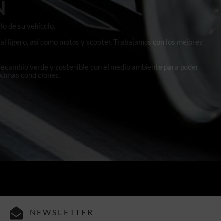
N
lo de su vehículo.
al ligero, así como motos y scooter. Trabajamos con los mejores
 recambio verde y sostenible con el medio ambiente para poder
ptimas condiciones.
NEWSLETTER