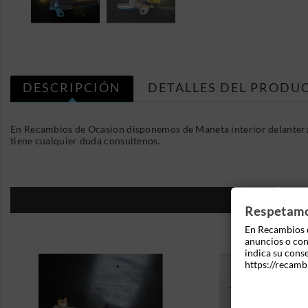
DESCRIPCIÓN
DETALLES DEL PRODU
En Recambios de Ocasion disponemos de Maneta interior delantera
tiene cualquier duda consultenos.
16
Respetamos
En Recambios d
anuncios o cont
indica su cons
https://recamb