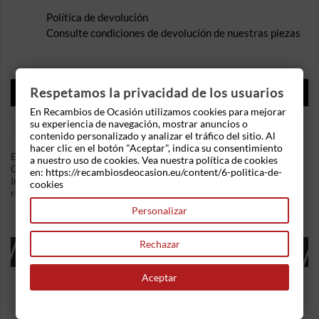
Política de devolución
Consulte condiciones de devolución de nuestras piezas
DESCRIPCIÓN
Respetamos la privacidad de los usuarios
En Recambios de Ocasión utilizamos cookies para mejorar
DETALLES DEL PRODUCTO
su experiencia de navegación, mostrar anuncios o
contenido personalizado y analizar el tráfico del sitio. Al
hacer clic en el botón "Aceptar", indica su consentimiento
En Recambios de Ocasion disponemos de Retrovisor izquierdo
a nuestro uso de cookies. Vea nuestra política de cookies
Citroen Berlingo I (Versión 2002) 1.9 D (71 cv) .Referencia
en: https://recambiosdeocasion.eu/content/6-politica-de-
Interna: 10101713352196. Ademas, disponemos de mas
cookies
recambios, si tiene cualquier duda consultenos.
Personalizar
Rechazar
16 OTROS PRODUCTOS EN LA MISMA
CATEGORÍA:
Aceptar