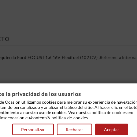
CTO
zquierda Ford FOCUS I 1.6 16V Flexifuel (102 CV) .Referencia Inter
 OTROS PRODUCTOS EN LA MISMA CATEGOR
 la privacidad de los usuarios
e Ocasión utilizamos cookies para mejorar su experiencia de navegació
enido personalizado y analizar el tráfico del sitio. Al hacer clic en el bot
entimiento a nuestro uso de cookies. Vea nuestra política de cookies en:
iosdeocasion.eu/content/6-politica-de-cookies
Personalizar
Rechazar
Aceptar