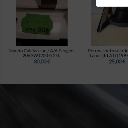


Mando Calefaccion / A/A Peugeot
Retrovisor Izquier
206 SW (2007) 2.0...
Lanos (KLAT) (1997
Precio
Precio
30,00 €
25,00 €