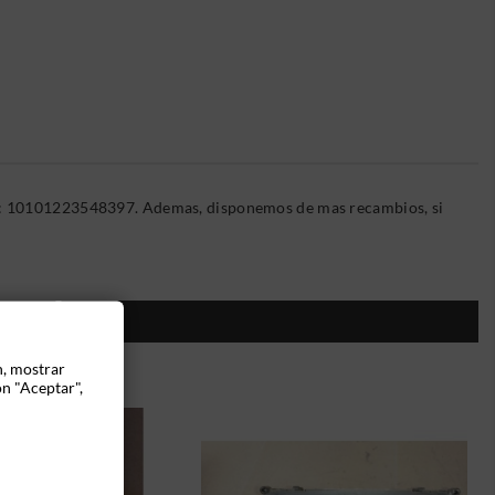
na: 10101223548397. Ademas, disponemos de mas recambios, si
ÍA:
n, mostrar
ón "Aceptar",