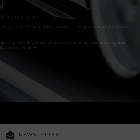
N
lo de su vehículo.
al ligero, así como motos y scooter. Trabajamos con los mejores
 recambio verde y sostenible con el medio ambiente para poder
ptimas condiciones.
NEWSLETTER