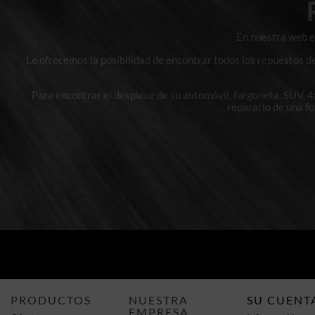
En nuestra web en
Le ofrecemos la posibilidad de encontrar todos los repuestos d
Para encontrar el despiece de su automóvil, furgoneta, SUV, 
repararlo de una f
PRODUCTOS
NUESTRA
SU CUENT
EMPRESA