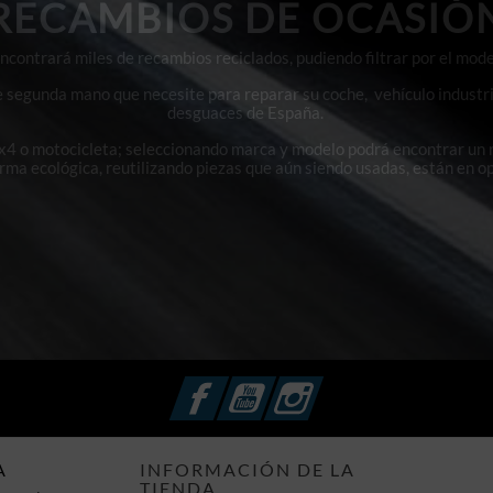
RECAMBIOS DE OCASIÓ
contrará miles de recambios reciclados, pudiendo filtrar por el mode
e segunda mano que necesite para reparar su coche, vehículo industri
desguaces de España.
4x4 o motocicleta; seleccionando marca y modelo podrá encontrar un
orma ecológica, reutilizando piezas que aún siendo usadas, están en o
Facebook
YouTube
Instagram
A
INFORMACIÓN DE LA
TIENDA