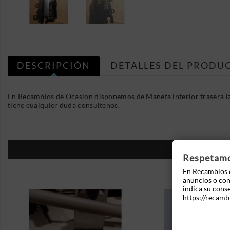
DESCRIPCIÓN
DETALLES DEL PRODU
En Recambios de Ocasion disponemos de Maneta interior trasera i
tiene cualquier duda consultenos.
16
Respetamos
En Recambios d
anuncios o cont
indica su cons
https://recamb