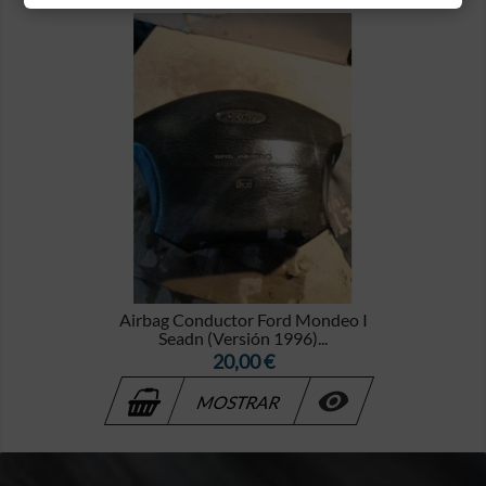
Airbag Conductor Ford Mondeo I
Seadn (Versión 1996)...
Precio
20,00 €

MOSTRAR