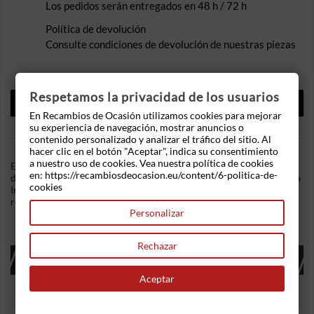
Los pedidos serán entregados en 48 h / 72 h
Política de devolución
Consulte condiciones de devolución de nuestras piezas
Respetamos la privacidad de los usuarios
DESCRIPCIÓN
En Recambios de Ocasión utilizamos cookies para mejorar
DETALLES DEL PRODUCTO
su experiencia de navegación, mostrar anuncios o
contenido personalizado y analizar el tráfico del sitio. Al
hacer clic en el botón "Aceptar", indica su consentimiento
a nuestro uso de cookies. Vea nuestra política de cookies
En Recambios de Ocasion disponemos de Maneta exterior
en: https://recambiosdeocasion.eu/content/6-politica-de-
delantera izquierda Peugeot 1007 (2005) 1.4i (75 cv) .Referencia
cookies
Interna: 10141801149361. Ademas, disponemos de mas
recambios, si tiene cualquier duda consultenos.
Personalizar
Rechazar
16 OTROS PRODUCTOS EN LA MISMA
CATEGORÍA:
Aceptar