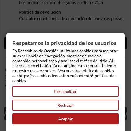
Los pedidos serán entregados en 48 h / 72 h
Política de devolución
Consulte condiciones de devolución de nuestras piezas
DESCRIPCIÓN
Respetamos la privacidad de los usuarios
En Recambios de Ocasión utilizamos cookies para mejorar
DETALLES DEL PRODUCTO
su experiencia de navegación, mostrar anuncios o
contenido personalizado y analizar el tráfico del sitio. Al
hacer clic en el botón "Aceptar", indica su consentimiento
En Recambios de Ocasion disponemos de Rejilla aire
a nuestro uso de cookies. Vea nuestra política de cookies
acondicionado Bmw Serie 3 (E46, 2001) (2001-2005) 320d (150
en: https://recambiosdeocasion.eu/content/6-politica-de-
cv) .Referencia Interna: 10081222447258. Rejillas aire
cookies
acondicionado Derecha . Ademas, disponemos de mas
recambios, si tiene cualquier duda consultenos.
Personalizar
Rechazar
16 OTROS PRODUCTOS EN LA MISMA
CATEGORÍA:
Aceptar