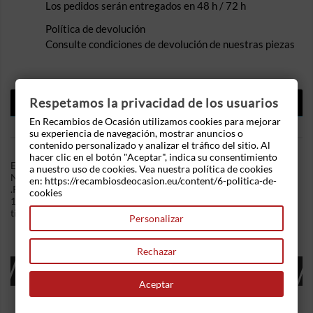
Los pedidos serán entregados en 48 h / 72 h
Política de devolución
Consulte condiciones de devolución de nuestras piezas
DESCRIPCIÓN
Respetamos la privacidad de los usuarios
En Recambios de Ocasión utilizamos cookies para mejorar
DETALLES DEL PRODUCTO
su experiencia de navegación, mostrar anuncios o
contenido personalizado y analizar el tráfico del sitio. Al
hacer clic en el botón "Aceptar", indica su consentimiento
En Recambios de Ocasion disponemos de Rampa inyectora
a nuestro uso de cookies. Vea nuestra política de cookies
Nissan Navara III (D40) 2.5 dCi King Cab (174 cv) 4WD
en: https://recambiosdeocasion.eu/content/6-politica-de-
.Referencia Interna: 10071901226379. Referencia
cookies
11j01718.denso. Ademas, disponemos de mas recambios, si
tiene cualquier duda consultenos.
Personalizar
Rechazar
16 OTROS PRODUCTOS EN LA MISMA
CATEGORÍA:
Aceptar