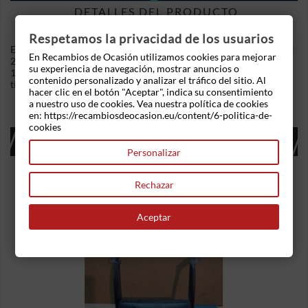
DETALLES DEL PRODUCTO
Respetamos la privacidad de los usuarios
En Recambios de Ocasion disponemos de Faro derecho Peugeot
En Recambios de Ocasión utilizamos cookies para mejorar
205 II (20A/C) (1984-1998) 1.4 (67 cv) .Referencia Interna:
su experiencia de navegación, mostrar anuncios o
12091123064370. Ademas, disponemos de mas recambios, si
contenido personalizado y analizar el tráfico del sitio. Al
tiene cualquier duda consultenos.
hacer clic en el botón "Aceptar", indica su consentimiento
a nuestro uso de cookies. Vea nuestra política de cookies
en: https://recambiosdeocasion.eu/content/6-politica-de-
cookies
16 OTROS PRODUCTOS EN LA MISMA
CATEGORÍA:
Personalizar
Rechazar
Aceptar