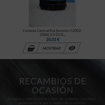
Consola Central Kia Sorento I (2002-
2006) 2.5 DCR...
Precio
35,01 €

MOSTRAR
RECAMBIOS DE
OCASIÓN
En nuestra web encontrará miles de recambios reciclados,
pudiendo filtrar por el modelo de su vehículo.