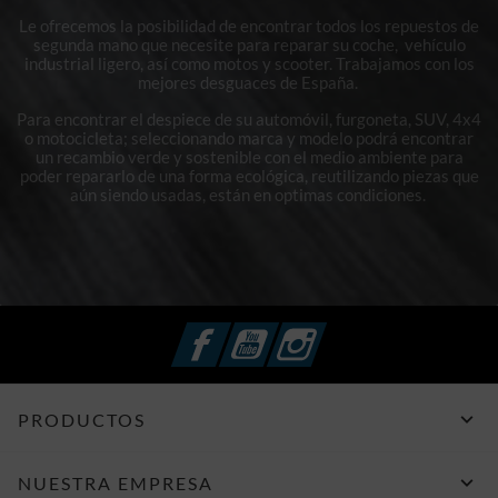
Le ofrecemos la posibilidad de encontrar todos los repuestos de
segunda mano que necesite para reparar su coche, vehículo
industrial ligero, así como motos y scooter. Trabajamos con los
mejores desguaces de España.
Para encontrar el despiece de su automóvil, furgoneta, SUV, 4x4
o motocicleta; seleccionando marca y modelo podrá encontrar
un recambio verde y sostenible con el medio ambiente para
poder repararlo de una forma ecológica, reutilizando piezas que
aún siendo usadas, están en optimas condiciones.
Facebook
YouTube
Instagram

PRODUCTOS

NUESTRA EMPRESA