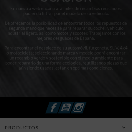
En nuestra web encontrará miles de recambios reciclados,
pudiendo filtrar por el modelo de su vehículo.
Le ofrecemos la posibilidad de encontrar todos los repuestos de
segunda mano que necesite para reparar su coche, vehículo
industrial ligero, así como motos y scooter. Trabajamos con los
mejores desguaces de España.
Para encontrar el despiece de su automóvil, furgoneta, SUV, 4x4
o motocicleta; seleccionando marca y modelo podrá encontrar
un recambio verde y sostenible con el medio ambiente para
poder repararlo de una forma ecológica, reutilizando piezas que
aún siendo usadas, están en optimas condiciones.
Facebook
YouTube
Instagram

PRODUCTOS