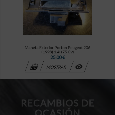
Maneta Exterior Porton Peugeot 206
(1998) 1.4i (75 Cv)
Precio
25,00 €

MOSTRAR
RECAMBIOS DE
OCASIÓN