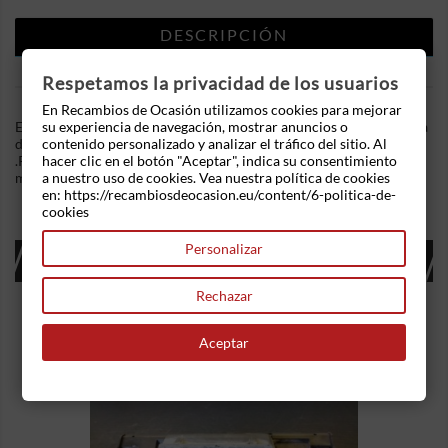
DESCRIPCIÓN
DETALLES DEL PRODUCTO
Respetamos la privacidad de los usuarios
En Recambios de Ocasión utilizamos cookies para mejorar
En Recambios de Ocasion disponemos de Transmisión delantera
su experiencia de navegación, mostrar anuncios o
derecha Renault Megane II (2002-2009) 1.5 dCi (101 cv)
contenido personalizado y analizar el tráfico del sitio. Al
.Referencia Interna: 09011150457367. Ademas, disponemos de
hacer clic en el botón "Aceptar", indica su consentimiento
mas recambios, si tiene cualquier duda consultenos.
a nuestro uso de cookies. Vea nuestra política de cookies
en: https://recambiosdeocasion.eu/content/6-politica-de-
cookies
Personalizar
16 OTROS PRODUCTOS EN LA MISMA
CATEGORÍA:
Rechazar
Aceptar