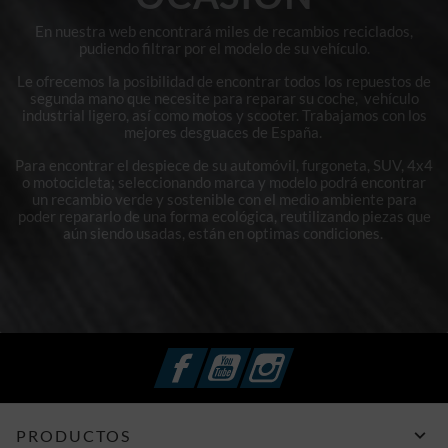
En nuestra web encontrará miles de recambios reciclados,
pudiendo filtrar por el modelo de su vehículo.
Le ofrecemos la posibilidad de encontrar todos los repuestos de
segunda mano que necesite para reparar su coche, vehículo
industrial ligero, así como motos y scooter. Trabajamos con los
mejores desguaces de España.
Para encontrar el despiece de su automóvil, furgoneta, SUV, 4x4
o motocicleta; seleccionando marca y modelo podrá encontrar
un recambio verde y sostenible con el medio ambiente para
poder repararlo de una forma ecológica, reutilizando piezas que
aún siendo usadas, están en optimas condiciones.
Facebook
YouTube
Instagram

PRODUCTOS