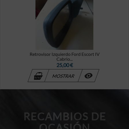
Retrovisor Izquierdo Ford Escort IV
Cabrio...
Precio
25,00 €

MOSTRAR
RECAMBIOS DE
OCASIÓN