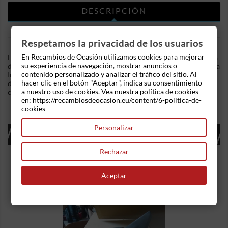
DESCRIPCIÓN
DETALLES DEL PRODUCTO
Respetamos la privacidad de los usuarios
En Recambios de Ocasión utilizamos cookies para mejorar
En Recambios de Ocasion disponemos de Transmisión delantera
su experiencia de navegación, mostrar anuncios o
derecha Nissan Primera Hatch (P12) 2.2 dCi (138 cv) .Referencia
contenido personalizado y analizar el tráfico del sitio. Al
Interna: 06200947356758. Para modelo con abs. Ademas,
hacer clic en el botón "Aceptar", indica su consentimiento
disponemos de mas recambios, si tiene cualquier duda
a nuestro uso de cookies. Vea nuestra política de cookies
consultenos.
en: https://recambiosdeocasion.eu/content/6-politica-de-
cookies
Personalizar
16 OTROS PRODUCTOS EN LA MISMA
CATEGORÍA:
Rechazar
Aceptar