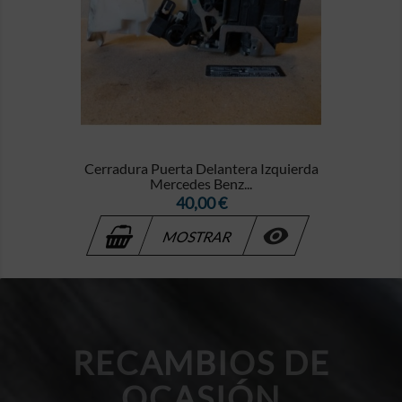
Cerradura Puerta Delantera Izquierda
Mercedes Benz...
Precio
40,00 €

MOSTRAR
RECAMBIOS DE
OCASIÓN