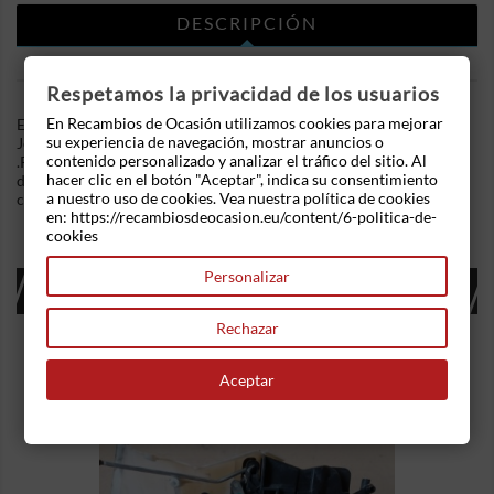
DESCRIPCIÓN
DETALLES DEL PRODUCTO
Respetamos la privacidad de los usuarios
En Recambios de Ocasión utilizamos cookies para mejorar
En Recambios de Ocasion disponemos de Potenciometro pedal
su experiencia de navegación, mostrar anuncios o
Jeep Grand Cherokee I (ZJ) (1991-1999) 2.5 TD (115 cv)
contenido personalizado y analizar el tráfico del sitio. Al
.Referencia Interna: 07120949363239. 6 pins . Ademas,
hacer clic en el botón "Aceptar", indica su consentimiento
disponemos de mas recambios, si tiene cualquier duda
a nuestro uso de cookies. Vea nuestra política de cookies
consultenos.
en: https://recambiosdeocasion.eu/content/6-politica-de-
cookies
Personalizar
16 OTROS PRODUCTOS EN LA MISMA
CATEGORÍA:
Rechazar
Aceptar