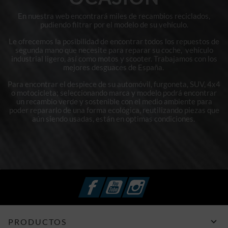
En nuestra web encontrará miles de recambios reciclados,
pudiendo filtrar por el modelo de su vehículo.
Le ofrecemos la posibilidad de encontrar todos los repuestos de
segunda mano que necesite para reparar su coche, vehículo
industrial ligero, así como motos y scooter. Trabajamos con los
mejores desguaces de España.
Para encontrar el despiece de su automóvil, furgoneta, SUV, 4x4
o motocicleta; seleccionando marca y modelo podrá encontrar
un recambio verde y sostenible con el medio ambiente para
poder repararlo de una forma ecológica, reutilizando piezas que
aún siendo usadas, están en optimas condiciones.
Facebook
YouTube
Instagram

PRODUCTOS