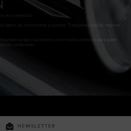
N
lo de su vehículo.
al ligero, así como motos y scooter. Trabajamos con los mejores
 recambio verde y sostenible con el medio ambiente para poder
ptimas condiciones.
NEWSLETTER