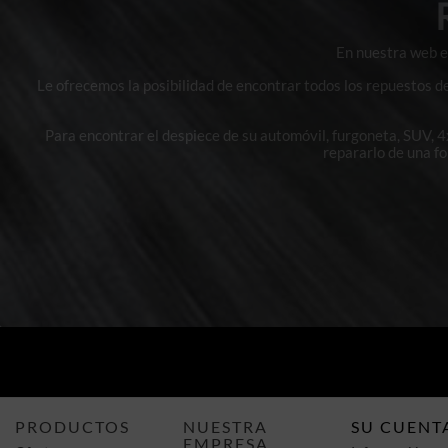
En nuestra web en
Le ofrecemos la posibilidad de encontrar todos los repuestos d
Para encontrar el despiece de su automóvil, furgoneta, SUV, 
repararlo de una f
PRODUCTOS
NUESTRA
SU CUENT
EMPRESA