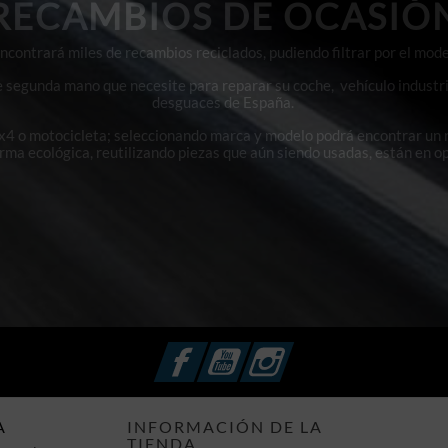
RECAMBIOS DE OCASIÓ
contrará miles de recambios reciclados, pudiendo filtrar por el mode
e segunda mano que necesite para reparar su coche, vehículo industri
desguaces de España.
4x4 o motocicleta; seleccionando marca y modelo podrá encontrar un
orma ecológica, reutilizando piezas que aún siendo usadas, están en o
Facebook
YouTube
Instagram
A
INFORMACIÓN DE LA
TIENDA