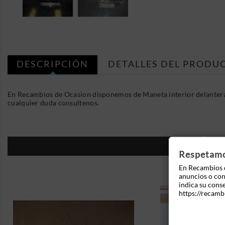
DESCRIPCIÓN
DETALLES DEL PRODU
En Recambios de Ocasion disponemos de Maneta interior delantera
cualquier duda consultenos.
16
Respetamos
En Recambios d
anuncios o cont
indica su cons
https://recamb