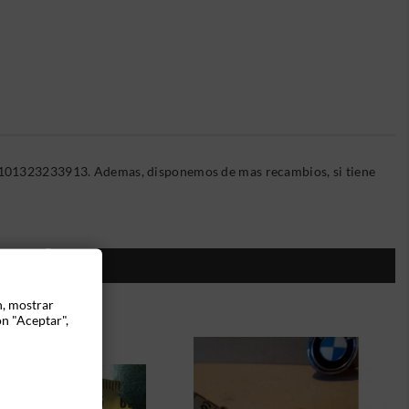
05101323233913. Ademas, disponemos de mas recambios, si tiene
ÍA:
n, mostrar
ón "Aceptar",