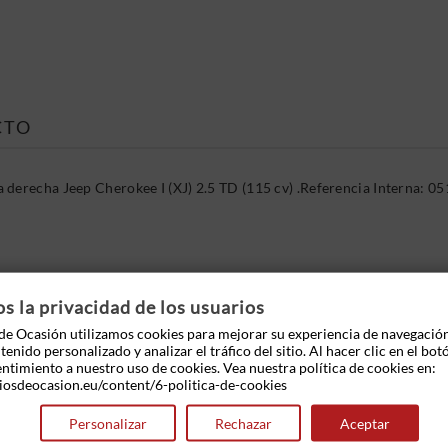
CTO
 derecha Jeep Cherokee I (XJ) 2.5 TD (115 cv) .Referencia Interna: 
 OTROS PRODUCTOS EN LA MISMA CATEGOR
 la privacidad de los usuarios
e Ocasión utilizamos cookies para mejorar su experiencia de navegació
enido personalizado y analizar el tráfico del sitio. Al hacer clic en el bot
entimiento a nuestro uso de cookies. Vea nuestra política de cookies en:
iosdeocasion.eu/content/6-politica-de-cookies
Personalizar
Rechazar
Aceptar