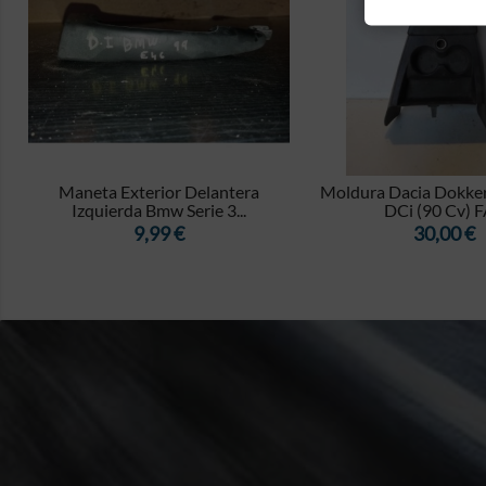


I
Maneta Exterior Delantera
Moldura Dacia Dokker
Izquierda Bmw Serie 3...
DCi (90 Cv) 
Precio
Precio
9,99 €
30,00 €