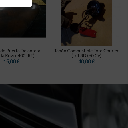


do Puerta Delantera
Tapón Combustible Ford Courier
da Rover 400 (RT)...
(-) 1.8D (60 Cv)
Precio
Precio
15,00 €
40,00 €