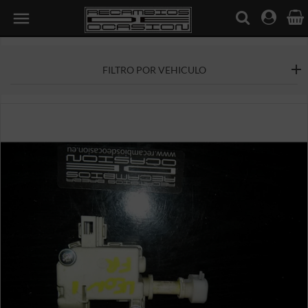

FILTRO POR VEHICULO