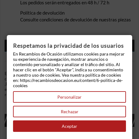
Los pedidos serán entregados en 48 h / 72 h
Política de devolución
Consulte condiciones de devolución de nuestras piezas
DESCRIPCIÓN
Respetamos la privacidad de los usuarios
En Recambios de Ocasión utilizamos cookies para mejorar
DETALLES DEL PRODUCTO
su experiencia de navegación, mostrar anuncios o
contenido personalizado y analizar el tráfico del sitio. Al
hacer clic en el botón "Aceptar", indica su consentimiento
En Recambios de Ocasion disponemos de Motor cierre
a nuestro uso de cookies. Vea nuestra política de cookies
centralizado portón Seat Leon I (1M) 1.8 T Cupra R (225 cv)
en: https://recambiosdeocasion.eu/content/6-politica-de-
.Referencia Interna: 05050903251727. Motor de cierre de tapa
cookies
exterior de combustible. Ademas, disponemos de mas
recambios, si tiene cualquier duda consultenos.
Personalizar
Rechazar
16 OTROS PRODUCTOS EN LA MISMA
CATEGORÍA:
Aceptar