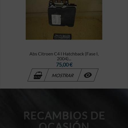
Abs Citroen C4 I Hatchback (Fase I,
2004)...
Precio
75,00 €

MOSTRAR
RECAMBIOS DE
OCASIÓN