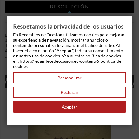
DESCRIPCIÓN
DETALLES DEL PRODUCTO
Respetamos la privacidad de los usuarios
En Recambios de Ocasión utilizamos cookies para mejorar
En Recambios de Ocasion disponemos de Cinturon seguridad
su experiencia de navegación, mostrar anuncios o
delantero derecho Seat Ibiza II (1993-1999) 1.9 TDI (110 cv)
contenido personalizado y analizar el tráfico del sitio. Al
.Referencia Interna: 05041603391885. Con pretensor incluido.
hacer clic en el botón "Aceptar", indica su consentimiento
Ademas, disponemos de mas recambios, si tiene cualquier duda
a nuestro uso de cookies. Vea nuestra política de cookies
consultenos.
en: https://recambiosdeocasion.eu/content/6-politica-de-
cookies
Personalizar
16 OTROS PRODUCTOS EN LA MISMA
CATEGORÍA:
Rechazar
Aceptar