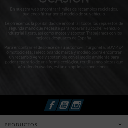
En nuestra web encontrará miles de recambios reciclados,
pudiendo filtrar por el modelo de su vehículo.
Le ofrecemos la posibilidad de encontrar todos los repuestos de
segunda mano que necesite para reparar su coche, vehículo
industrial ligero, así como motos y scooter. Trabajamos con los
mejores desguaces de España.
Para encontrar el despiece de su automóvil, furgoneta, SUV, 4x4
o motocicleta; seleccionando marca y modelo podrá encontrar
un recambio verde y sostenible con el medio ambiente para
poder repararlo de una forma ecológica, reutilizando piezas que
aún siendo usadas, están en optimas condiciones.
Facebook
YouTube
Instagram

PRODUCTOS