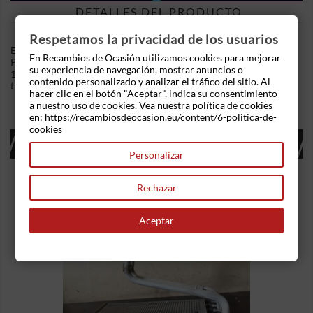
DETALLES DEL PRODUCTO
Respetamos la privacidad de los usuarios
En Recambios de Ocasion disponemos de Depósito expansión
En Recambios de Ocasión utilizamos cookies para mejorar
Peugeot 207 (2006-2013) 1.6 HDi (90 cv) .Referencia Interna:
su experiencia de navegación, mostrar anuncios o
11241630188498. Ademas, disponemos de mas recambios, si
contenido personalizado y analizar el tráfico del sitio. Al
tiene cualquier duda consultenos.
hacer clic en el botón "Aceptar", indica su consentimiento
a nuestro uso de cookies. Vea nuestra política de cookies
en: https://recambiosdeocasion.eu/content/6-politica-de-
cookies
16 OTROS PRODUCTOS EN LA MISMA
CATEGORÍA:
Personalizar
Rechazar
Aceptar