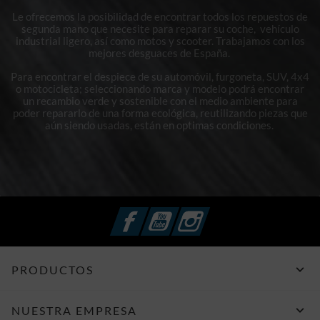
Le ofrecemos la posibilidad de encontrar todos los repuestos de
segunda mano que necesite para reparar su coche, vehículo
industrial ligero, así como motos y scooter. Trabajamos con los
mejores desguaces de España.
Para encontrar el despiece de su automóvil, furgoneta, SUV, 4x4
o motocicleta; seleccionando marca y modelo podrá encontrar
un recambio verde y sostenible con el medio ambiente para
poder repararlo de una forma ecológica, reutilizando piezas que
aún siendo usadas, están en optimas condiciones.
Facebook
YouTube
Instagram

PRODUCTOS

NUESTRA EMPRESA