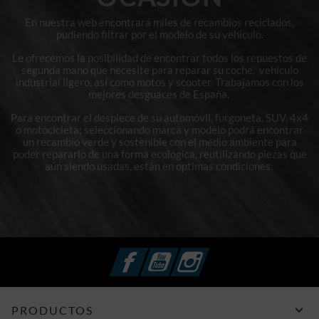
En nuestra web encontrará miles de recambios reciclados,
pudiendo filtrar por el modelo de su vehículo.
Le ofrecemos la posibilidad de encontrar todos los repuestos de
segunda mano que necesite para reparar su coche, vehículo
industrial ligero, así como motos y scooter. Trabajamos con los
mejores desguaces de España.
Para encontrar el despiece de su automóvil, furgoneta, SUV, 4x4
o motocicleta; seleccionando marca y modelo podrá encontrar
un recambio verde y sostenible con el medio ambiente para
poder repararlo de una forma ecológica, reutilizando piezas que
aún siendo usadas, están en optimas condiciones.
Facebook
YouTube
Instagram

PRODUCTOS