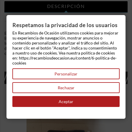
DESCRIPCIÓN
DETALLES DEL PRODUCTO
Respetamos la privacidad de los usuarios
En Recambios de Ocasión utilizamos cookies para mejorar
En Recambios de Ocasion disponemos de Centralita motor uce
su experiencia de navegación, mostrar anuncios o
Bmw Serie 3 (E46, 2001) (2001-2005) 320d (150 cv) .Referencia
contenido personalizado y analizar el tráfico del sitio. Al
Interna: 10031708087103 - Ref: 7793504. Centralita. Ademas,
hacer clic en el botón "Aceptar", indica su consentimiento
disponemos de mas recambios, si tiene cualquier duda
a nuestro uso de cookies. Vea nuestra política de cookies
consultenos.
en: https://recambiosdeocasion.eu/content/6-politica-de-
cookies
Personalizar
16 OTROS PRODUCTOS EN LA MISMA
CATEGORÍA:
Rechazar
Aceptar