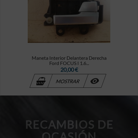
Maneta Interior Delantera Derecha
Ford FOCUS I 1.6...
Precio
20,00 €

MOSTRAR
RECAMBIOS DE
OCASIÓN