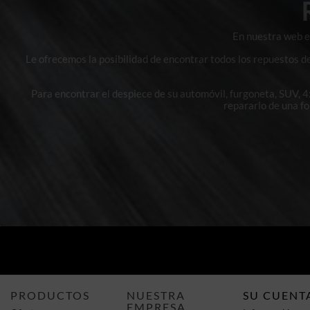
En nuestra web en
Le ofrecemos la posibilidad de encontrar todos los repuestos d
Para encontrar el despiece de su automóvil, furgoneta, SUV, 
repararlo de una f
PRODUCTOS
NUESTRA
SU CUENT
EMPRESA