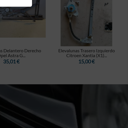


as Delantero Derecho
Elevalunas Trasero Izquierdo
pel Astra G...
Citroen Xantia (X1)...
Precio
Precio
35,01 €
15,00 €