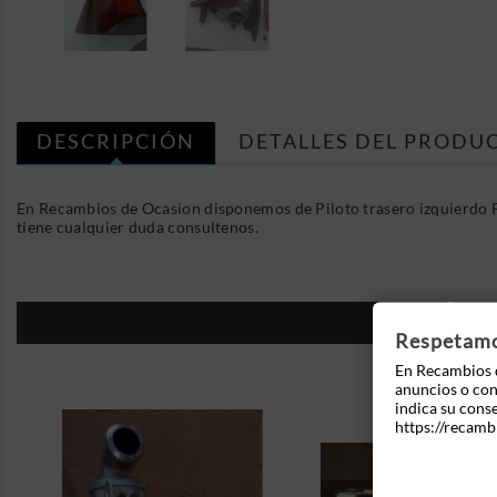
DESCRIPCIÓN
DETALLES DEL PRODU
En Recambios de Ocasion disponemos de Piloto trasero izquierdo 
tiene cualquier duda consultenos.
16
Respetamos
En Recambios d
anuncios o cont
indica su cons
https://recamb