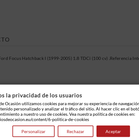
CTO
Ford Focus Hatchback I (1999-2005) 1.8 TDCi (100 cv) .Referencia I
 OTROS PRODUCTOS EN LA MISMA CATEGOR
 la privacidad de los usuarios
e Ocasión utilizamos cookies para mejorar su experiencia de navegació
enido personalizado y analizar el tráfico del sitio. Al hacer clic en el bot
entimiento a nuestro uso de cookies. Vea nuestra política de cookies en:
iosdeocasion.eu/content/6-politica-de-cookies
Personalizar
Rechazar
Aceptar