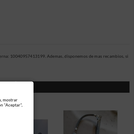
nterna: 10040957413199. Ademas, disponemos de mas recambios, si
ÍA:
n, mostrar
ón "Aceptar",