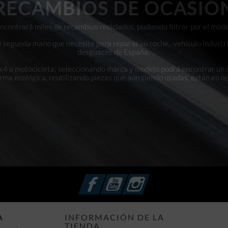
RECAMBIOS DE OCASIÓ
contrará miles de recambios reciclados, pudiendo filtrar por el mode
e segunda mano que necesite para reparar su coche, vehículo industri
desguaces de España.
4x4 o motocicleta; seleccionando marca y modelo podrá encontrar un
orma ecológica, reutilizando piezas que aún siendo usadas, están en o
Facebook
YouTube
Instagram
A
INFORMACIÓN DE LA
TIENDA