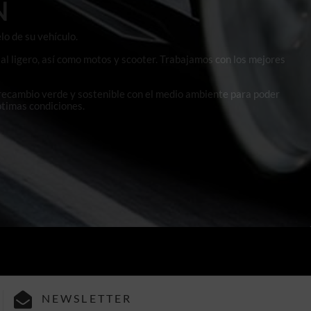
N
lo de su vehículo.
al ligero, así como motos y scooter. Trabajamos con los mejores
 recambio verde y sostenible con el medio ambiente para poder
ptimas condiciones.
NEWSLETTER