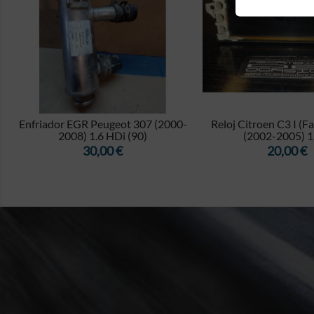


-
Enfriador EGR Peugeot 307 (2000-
Reloj Citroen C3 I (Fa
2008) 1.6 HDi (90)
(2002-2005) 1.4
Precio
Precio
30,00 €
20,00 €