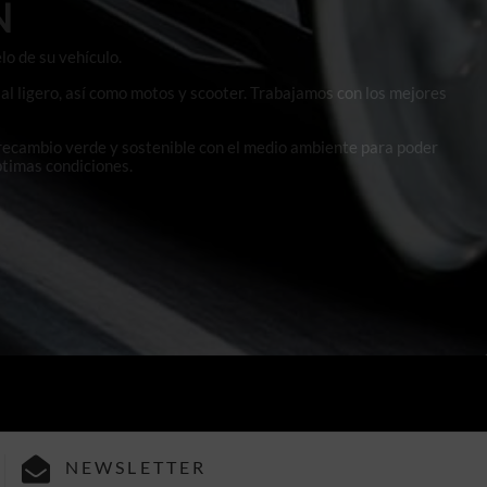
N
lo de su vehículo.
al ligero, así como motos y scooter. Trabajamos con los mejores
 recambio verde y sostenible con el medio ambiente para poder
ptimas condiciones.
NEWSLETTER