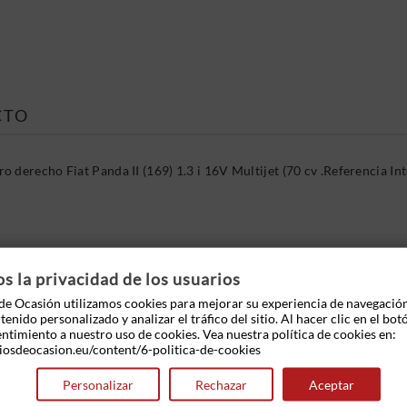
CTO
 derecho Fiat Panda II (169) 1.3 i 16V Multijet (70 cv .Referencia
 OTROS PRODUCTOS EN LA MISMA CATEGOR
 la privacidad de los usuarios
e Ocasión utilizamos cookies para mejorar su experiencia de navegació
enido personalizado y analizar el tráfico del sitio. Al hacer clic en el bot
entimiento a nuestro uso de cookies. Vea nuestra política de cookies en:
iosdeocasion.eu/content/6-politica-de-cookies
Personalizar
Rechazar
Aceptar