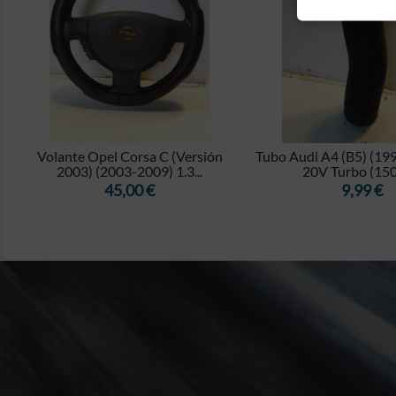


Volante Opel Corsa C (Versión
Tubo Audi A4 (B5) (19
2003) (2003-2009) 1.3...
20V Turbo (150
Precio
Precio
45,00 €
9,99 €