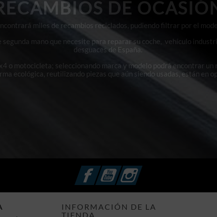
RECAMBIOS DE OCASIÓ
contrará miles de recambios reciclados, pudiendo filtrar por el mode
e segunda mano que necesite para reparar su coche, vehículo industri
desguaces de España.
4x4 o motocicleta; seleccionando marca y modelo podrá encontrar un
orma ecológica, reutilizando piezas que aún siendo usadas, están en o
Facebook
YouTube
Instagram
A
INFORMACIÓN DE LA
TIENDA