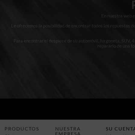
En nuestra web en
Le ofrecemos la posibilidad de encontrar todos los repuestos d
Para encontrar el despiece de su automóvil, furgoneta, SUV, 
repararlo de una f
PRODUCTOS
NUESTRA
SU CUENT
EMPRESA