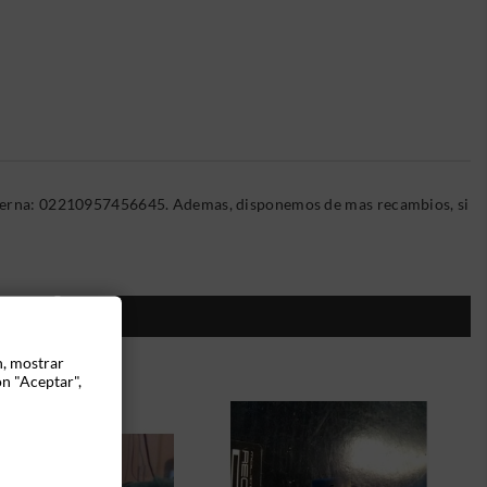
 Interna: 02210957456645. Ademas, disponemos de mas recambios, si
ÍA:
n, mostrar
ón "Aceptar",