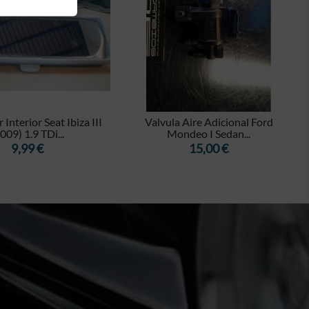


 Interior Seat Ibiza III
Valvula Aire Adicional Ford
009) 1.9 TDi...
Mondeo I Sedan...
Precio
Precio
9,99 €
15,00 €