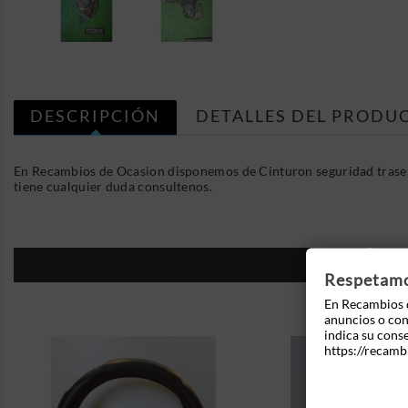
DESCRIPCIÓN
DETALLES DEL PRODU
En Recambios de Ocasion disponemos de Cinturon seguridad trasero
tiene cualquier duda consultenos.
16
Respetamos
En Recambios d
anuncios o cont
indica su cons
https://recamb