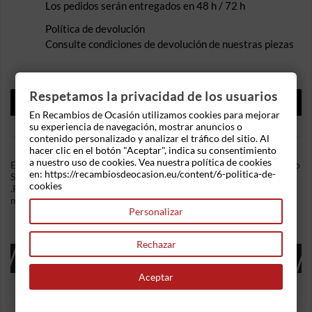
Los pedidos serán entregados en 48 h / 72 h
Política de devolución
Consulte condiciones de devolución de nuestras piezas
Respetamos la privacidad de los usuarios
DESCRIPCIÓN
En Recambios de Ocasión utilizamos cookies para mejorar
DETALLES DEL PRODUCTO
su experiencia de navegación, mostrar anuncios o
contenido personalizado y analizar el tráfico del sitio. Al
hacer clic en el botón "Aceptar", indica su consentimiento
a nuestro uso de cookies. Vea nuestra política de cookies
En Recambios de Ocasion disponemos de Piloto trasero derecho
en: https://recambiosdeocasion.eu/content/6-politica-de-
Seat Ibiza II (Versión 1999) (1999-2002) 1.9 SDI (68 cv)
cookies
.Referencia Interna: 02211104489072. Ademas, disponemos de
mas recambios, si tiene cualquier duda consultenos.
Personalizar
Rechazar
16 OTROS PRODUCTOS EN LA MISMA
CATEGORÍA:
Aceptar