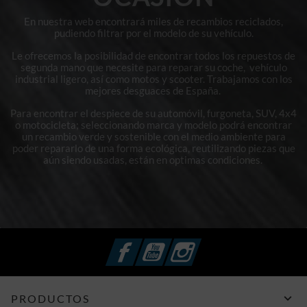
En nuestra web encontrará miles de recambios reciclados,
pudiendo filtrar por el modelo de su vehículo.
Le ofrecemos la posibilidad de encontrar todos los repuestos de
segunda mano que necesite para reparar su coche, vehículo
industrial ligero, así como motos y scooter. Trabajamos con los
mejores desguaces de España.
Para encontrar el despiece de su automóvil, furgoneta, SUV, 4x4
o motocicleta; seleccionando marca y modelo podrá encontrar
un recambio verde y sostenible con el medio ambiente para
poder repararlo de una forma ecológica, reutilizando piezas que
aún siendo usadas, están en optimas condiciones.
Facebook
YouTube
Instagram

PRODUCTOS