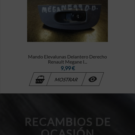
Mando Elevalunas Delantero Derecho
Renault Megane I...
Precio
9,99 €

MOSTRAR
RECAMBIOS DE
OCASIÓN