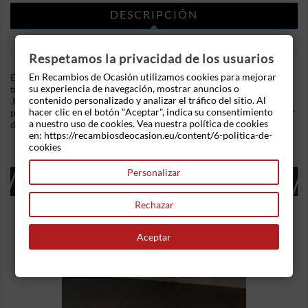
DESCRIPCIÓN
DETALLES DEL PRODUCTO
Respetamos la privacidad de los usuarios
En Recambios de Ocasión utilizamos cookies para mejorar
En Recambios de Ocasion disponemos de Cerradura puerta
su experiencia de navegación, mostrar anuncios o
trasera derecha Bmw Serie 5 (E60) (2003-2007) 520d (163 cv)
contenido personalizado y analizar el tráfico del sitio. Al
.Referencia Interna: 02220943026677. Conector eléctrico de 7
hacer clic en el botón "Aceptar", indica su consentimiento
pines. Ademas, disponemos de mas recambios, si tiene cualquier
a nuestro uso de cookies. Vea nuestra política de cookies
duda consultenos.
en: https://recambiosdeocasion.eu/content/6-politica-de-
cookies
Personalizar
16 OTROS PRODUCTOS EN LA MISMA
CATEGORÍA:
Rechazar
Aceptar