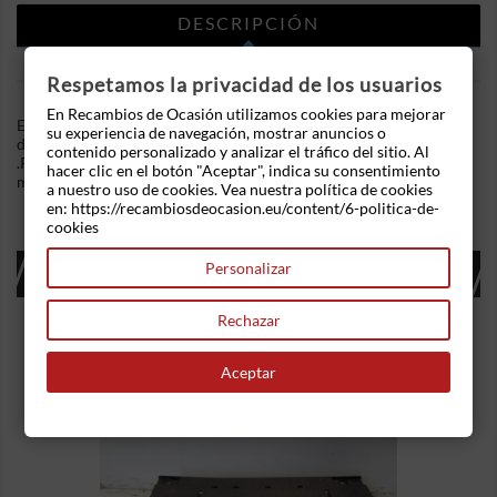
DESCRIPCIÓN
DETALLES DEL PRODUCTO
Respetamos la privacidad de los usuarios
En Recambios de Ocasión utilizamos cookies para mejorar
En Recambios de Ocasion disponemos de Cerradura puerta
su experiencia de navegación, mostrar anuncios o
delantera izquierda Renault Clio II Furgón (SB0/1/2_) 1.5 dCi
contenido personalizado y analizar el tráfico del sitio. Al
.Referencia Interna: 02241119089223. Ademas, disponemos de
hacer clic en el botón "Aceptar", indica su consentimiento
mas recambios, si tiene cualquier duda consultenos.
a nuestro uso de cookies. Vea nuestra política de cookies
en: https://recambiosdeocasion.eu/content/6-politica-de-
cookies
16 OTROS PRODUCTOS EN LA MISMA
Personalizar
CATEGORÍA:
Rechazar
Aceptar