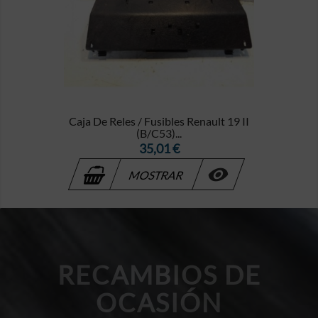
Caja De Reles / Fusibles Renault 19 II
(B/C53)...
Precio
35,01 €

MOSTRAR
RECAMBIOS DE
OCASIÓN