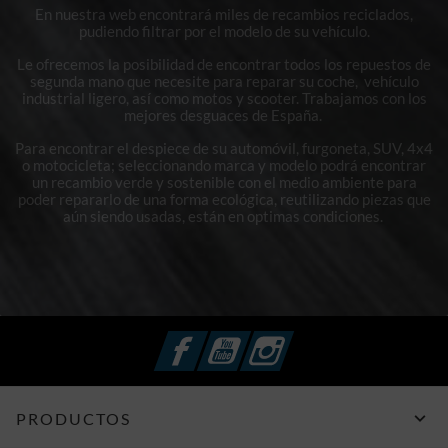
En nuestra web encontrará miles de recambios reciclados,
pudiendo filtrar por el modelo de su vehículo.
Le ofrecemos la posibilidad de encontrar todos los repuestos de
segunda mano que necesite para reparar su coche, vehículo
industrial ligero, así como motos y scooter. Trabajamos con los
mejores desguaces de España.
Para encontrar el despiece de su automóvil, furgoneta, SUV, 4x4
o motocicleta; seleccionando marca y modelo podrá encontrar
un recambio verde y sostenible con el medio ambiente para
poder repararlo de una forma ecológica, reutilizando piezas que
aún siendo usadas, están en optimas condiciones.
Facebook
YouTube
Instagram

PRODUCTOS