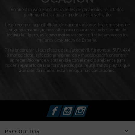
En nuestra web encontrará miles de recambios reciclados,
pudiendo filtrar por el modelo de su vehículo.
Le ofrecemos la posibilidad de encontrar todos los repuestos de
segunda mano que necesite para reparar su coche, vehículo
industrial ligero, así como motos y scooter. Trabajamos con los
mejores desguaces de España.
Para encontrar el despiece de su automóvil, furgoneta, SUV, 4x4
o motocicleta; seleccionando marca y modelo podrá encontrar
un recambio verde y sostenible con el medio ambiente para
poder repararlo de una forma ecológica, reutilizando piezas que
aún siendo usadas, están en optimas condiciones.
Facebook
YouTube
Instagram

PRODUCTOS