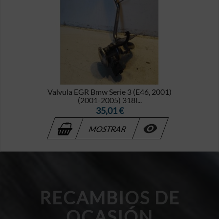
Valvula EGR Bmw Serie 3 (E46, 2001)
(2001-2005) 318i...
Precio
35,01 €

MOSTRAR
RECAMBIOS DE
OCASIÓN