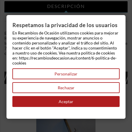
DESCRIPCIÓN
DETALLES DEL PRODUCTO
Respetamos la privacidad de los usuarios
En Recambios de Ocasión utilizamos cookies para mejorar
En Recambios de Ocasion disponemos de Retrovisor izquierdo
su experiencia de navegación, mostrar anuncios o
Renault Laguna II 1.8 16 V (BG06, BG0M) (116 cv) .Referencia
contenido personalizado y analizar el tráfico del sitio. Al
Interna: 03070815251735. Regulacion electrica con conector de
hacer clic en el botón "Aceptar", indica su consentimiento
7 pines. Ademas, disponemos de mas recambios, si tiene
a nuestro uso de cookies. Vea nuestra política de cookies
cualquier duda consultenos.
en: https://recambiosdeocasion.eu/content/6-politica-de-
cookies
Personalizar
16 OTROS PRODUCTOS EN LA MISMA
CATEGORÍA:
Rechazar
Aceptar