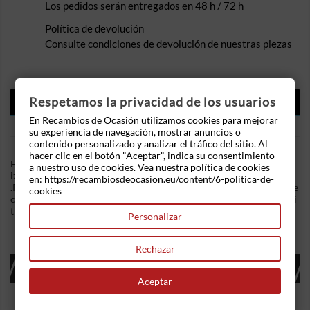
Los pedidos serán entregados en 48 h / 72 h
Política de devolución
Consulte condiciones de devolución de nuestras piezas
DESCRIPCIÓN
Respetamos la privacidad de los usuarios
En Recambios de Ocasión utilizamos cookies para mejorar
DETALLES DEL PRODUCTO
su experiencia de navegación, mostrar anuncios o
contenido personalizado y analizar el tráfico del sitio. Al
hacer clic en el botón "Aceptar", indica su consentimiento
En Recambios de Ocasion disponemos de Piloto delantero
a nuestro uso de cookies. Vea nuestra política de cookies
izquierdo Ford Transit Caja/Chasis (E_ _) 2.5 TD (EME/L/S, ENE/
en: https://recambiosdeocasion.eu/content/6-politica-de-
.Referencia Interna: 06061137258426. Piloto de intermitente de
cookies
color naranja ámbar . Ademas, disponemos de mas recambios, si
tiene cualquier duda consultenos.
Personalizar
Rechazar
16 OTROS PRODUCTOS EN LA MISMA
CATEGORÍA:
Aceptar