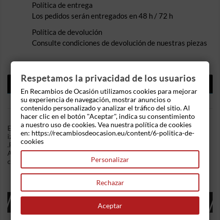
Política de entrega
Los pedidos serán entregados en 48 h / 72 h
Política de devolución
Consulte condiciones de devolución de nuestras piezas
Respetamos la privacidad de los usuarios
DESCRIPCIÓN
En Recambios de Ocasión utilizamos cookies para mejorar
su experiencia de navegación, mostrar anuncios o
DETALLES DEL PRODUCTO
contenido personalizado y analizar el tráfico del sitio. Al
hacer clic en el botón "Aceptar", indica su consentimiento
a nuestro uso de cookies. Vea nuestra política de cookies
En Recambios de Ocasion disponemos de Elevalunas trasero
en: https://recambiosdeocasion.eu/content/6-politica-de-
izquierdo Opel Corsa D 5-puertas (2006-2014) 1.3 CDTI (75 cv)
cookies
.Referencia Interna: 03311030543617. Mecanismo manual.
Ademas, disponemos de mas recambios, si tiene cualquier duda
Personalizar
consultenos.
Rechazar
16 OTROS PRODUCTOS EN LA MISMA
Aceptar
CATEGORÍA: