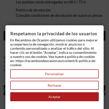
Los pedidos serán entregados en 48 h / 72 h
Política de devolución
Consulte condiciones de devolución de nuestras piezas
Respetamos la privacidad de los usuarios
DESCRIPCIÓN
En Recambios de Ocasión utilizamos cookies para mejorar
DETALLES DEL PRODUCTO
su experiencia de navegación, mostrar anuncios o
contenido personalizado y analizar el tráfico del sitio. Al
hacer clic en el botón "Aceptar", indica su consentimiento
a nuestro uso de cookies. Vea nuestra política de cookies
En Recambios de Ocasion disponemos de Cerradura puerta
en: https://recambiosdeocasion.eu/content/6-politica-de-
trasera derecha Bmw Serie 3 (E46, 2001) 320d (150 cv)
cookies
.Referencia Interna: 10191644462924. Ademas, disponemos de
mas recambios, si tiene cualquier duda consultenos.
Personalizar
Rechazar
16 OTROS PRODUCTOS EN LA MISMA
CATEGORÍA:
Aceptar