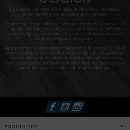
En nuestra web encontrará miles de recambios reciclados,
pudiendo filtrar por el modelo de su vehículo.
Le ofrecemos la posibilidad de encontrar todos los repuestos de
segunda mano que necesite para reparar su coche, vehículo
industrial ligero, así como motos y scooter. Trabajamos con los
mejores desguaces de España.
Para encontrar el despiece de su automóvil, furgoneta, SUV, 4x4
o motocicleta; seleccionando marca y modelo podrá encontrar
un recambio verde y sostenible con el medio ambiente para
poder repararlo de una forma ecológica, reutilizando piezas que
aún siendo usadas, están en optimas condiciones.
Facebook
YouTube
Instagram

PRODUCTOS