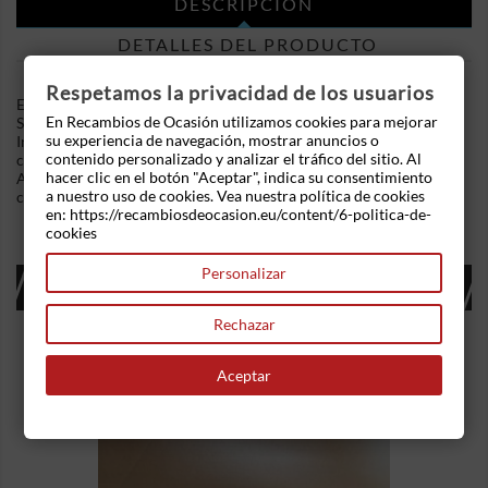
DESCRIPCIÓN
DETALLES DEL PRODUCTO
Respetamos la privacidad de los usuarios
En Recambios de Ocasion disponemos de Anillo Airbag Bmw
En Recambios de Ocasión utilizamos cookies para mejorar
Serie 1 Coupe (E82) (2007-2011) 120d (177 cv) .Referencia
su experiencia de navegación, mostrar anuncios o
Interna: 11290908041863 - Ref: LZ9 12303403. Anillo airbag
contenido personalizado y analizar el tráfico del sitio. Al
completo con dos mando limpia parabrisas e intermitentes.
hacer clic en el botón "Aceptar", indica su consentimiento
Ademas, disponemos de mas recambios, si tiene cualquier duda
a nuestro uso de cookies. Vea nuestra política de cookies
consultenos.
en: https://recambiosdeocasion.eu/content/6-politica-de-
cookies
Personalizar
16 OTROS PRODUCTOS EN LA MISMA
CATEGORÍA:
Rechazar
Aceptar