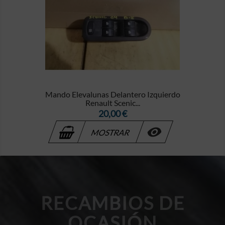
Mando Elevalunas Delantero Izquierdo
Renault Scenic...
Precio
20,00 €

MOSTRAR
RECAMBIOS DE
OCASIÓN