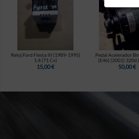


Reloj Ford Fiesta III (1989-1995)
Pedal Acelerador Bm
1.4 (71 Cv)
(E46) (2001) 320d 
Precio
Precio
15,00 €
50,00 €