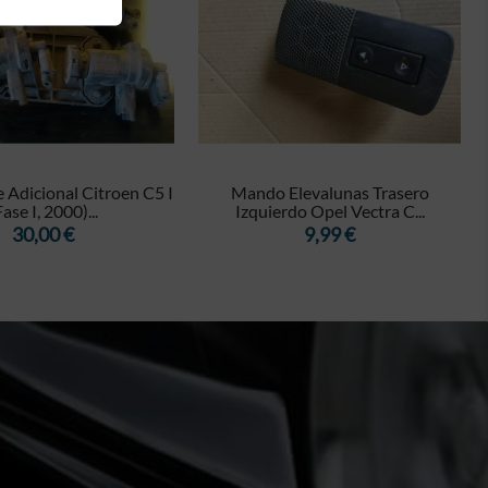


e Adicional Citroen C5 I
Mando Elevalunas Trasero
Fase I, 2000)...
Izquierdo Opel Vectra C...
Precio
Precio
30,00 €
9,99 €