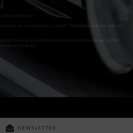
N
lo de su vehículo.
al ligero, así como motos y scooter. Trabajamos con los mejores
 recambio verde y sostenible con el medio ambiente para poder
ptimas condiciones.
NEWSLETTER