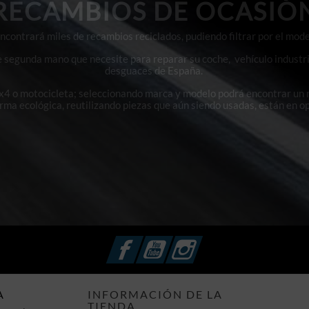
RECAMBIOS DE OCASIÓ
contrará miles de recambios reciclados, pudiendo filtrar por el mode
e segunda mano que necesite para reparar su coche, vehículo industri
desguaces de España.
4x4 o motocicleta; seleccionando marca y modelo podrá encontrar un
orma ecológica, reutilizando piezas que aún siendo usadas, están en o
Facebook
YouTube
Instagram
A
INFORMACIÓN DE LA
TIENDA