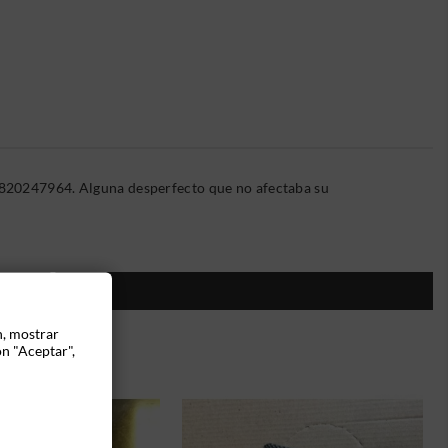
0820247964. Alguna desperfecto que no afectaba su
ÍA:
n, mostrar
ón "Aceptar",