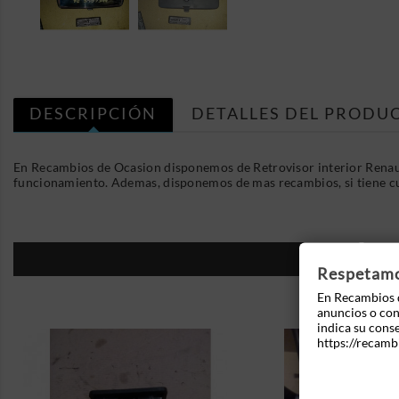
DESCRIPCIÓN
DETALLES DEL PRODU
En Recambios de Ocasion disponemos de Retrovisor interior Renaul
funcionamiento. Ademas, disponemos de mas recambios, si tiene c
16
Respetamos
En Recambios d
anuncios o cont
indica su cons
https://recamb