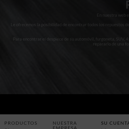
En nuestra web en
Le ofrecemos la posibilidad de encontrar todos los repuestos d
Para encontrar el despiece de su automóvil, furgoneta, SUV, 
repararlo de una f
PRODUCTOS
NUESTRA
SU CUENT
EMPRESA