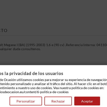
CTO
t Megane I (BA) (1995-2003) 1.6 e (90 cv) .Referencia Interna: 0411
ualquier duda consultenos.
 OTROS PRODUCTOS EN LA MISMA CATEGOR
 la privacidad de los usuarios
e Ocasión utilizamos cookies para mejorar su experiencia de navegació
enido personalizado y analizar el tráfico del sitio. Al hacer clic en el bot
entimiento a nuestro uso de cookies. Vea nuestra política de cookies en:
iosdeocasion.eu/content/6-politica-de-cookies
Personalizar
Rechazar
Aceptar