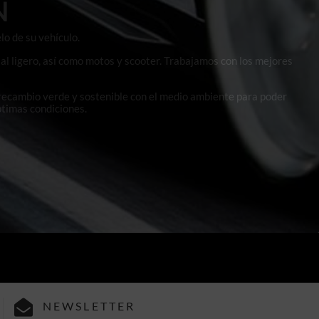
N
lo de su vehículo.
al ligero, así como motos y scooter. Trabajamos con los mejores
 recambio verde y sostenible con el medio ambiente para poder
ptimas condiciones.
NEWSLETTER