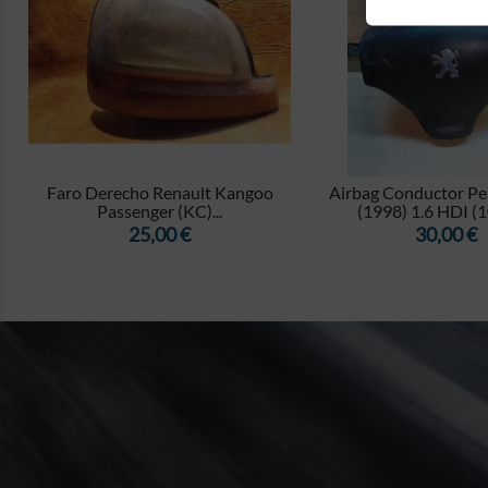


Faro Derecho Renault Kangoo
Airbag Conductor Pe
Passenger (KC)...
(1998) 1.6 HDI (
Precio
Precio
25,00 €
30,00 €