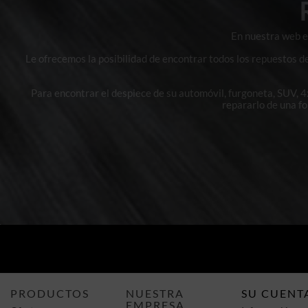
En nuestra web en
Le ofrecemos la posibilidad de encontrar todos los repuestos d
Para encontrar el despiece de su automóvil, furgoneta, SUV, 
repararlo de una f
PRODUCTOS
NUESTRA
SU CUENT
EMPRESA