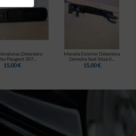


levalunas Delantero
Maneta Exterior Delantera
ho Peugeot 307...
Derecha Seat Ibiza II...
Precio
Precio
15,00 €
15,00 €