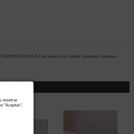
na: 03291145241054. Cerradura con cables maletero. Ademas,
ÍA:
n, mostrar
ón "Aceptar",