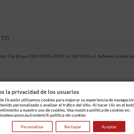
CTO
on Fiat Brava (182) (1995-2002) 1.6 16V (103 cv) .Referencia Inter
.
 OTROS PRODUCTOS EN LA MISMA CATEGOR
 la privacidad de los usuarios
e Ocasión utilizamos cookies para mejorar su experiencia de navegació
enido personalizado y analizar el tráfico del sitio. Al hacer clic en el bot
entimiento a nuestro uso de cookies. Vea nuestra política de cookies en:
iosdeocasion.eu/content/6-politica-de-cookies
Personalizar
Rechazar
Aceptar