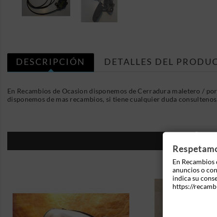
DESCRIPCIÓN
DETALLES DEL PRODU
En Recambios de Ocasion disponemos de Cerradura maletero / port
disponemos de mas recambios, si tiene cualquier duda consultenos
16
Respetamos
En Recambios d
anuncios o cont
indica su cons
https://recamb