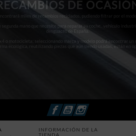
RECAMBIOS DE OCASIÓ
contrará miles de recambios reciclados, pudiendo filtrar por el mode
e segunda mano que necesite para reparar su coche, vehículo industri
desguaces de España.
4x4 o motocicleta; seleccionando marca y modelo podrá encontrar un
orma ecológica, reutilizando piezas que aún siendo usadas, están en o
Facebook
YouTube
Instagram
A
INFORMACIÓN DE LA
TIENDA